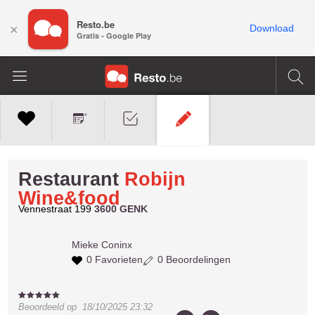
Resto.be
×
Download
Gratis - Google Play
Restaurant
Robijn
Wine&food
Vennestraat 199
3600 GENK
Mieke
Coninx
0 Favorieten
0 Beoordelingen
Beoordeeld op
18/10/2025 23:32