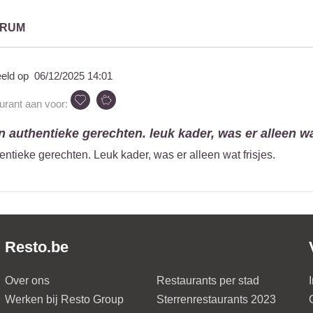
TRUM
eeld op
06/12/2025 14:01
aurant aan voor:
n authentieke gerechten. leuk kader, was er alleen wat
ntieke gerechten. Leuk kader, was er alleen wat frisjes.
Resto.be
Over ons
Restaurants per stad
Werken bij Resto Group
Sterrenrestaurants 2023