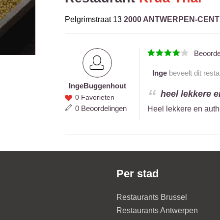
Pelgrimstraat 13
2000 ANTWERPEN-CEN
Beoord
Inge
beveelt dit rest
Inge
Buggenhout
Inge
heel lekkere e
0 Favorieten
Buggenhout
0 Beoordelingen
Heel lekkere en authe
Per stad
Restaurants Brussel
Restaurants Antwerpen