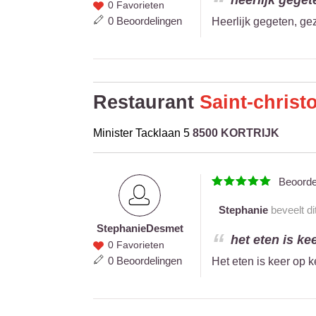
heerlijk geget
0 Favorieten
Desmet
0 Beoordelingen
Heerlijk gegeten, ge
Restaurant
Saint-christ
Minister Tacklaan 5
8500 KORTRIJK
Beoord
Stephanie
beveelt di
Stephanie
Desmet
Stephanie
het eten is ke
0 Favorieten
Desmet
0 Beoordelingen
Het eten is keer op k