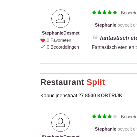
Beoord
Stephanie
beveelt di
Stephanie
Desmet
Stephanie
fantastisch et
0 Favorieten
Desmet
0 Beoordelingen
Fantastisch eten en 
Restaurant
Split
Kapucijnenstraat 27
8500 KORTRIJK
Beoord
Stephanie
beveelt di
Stephanie
Desmet