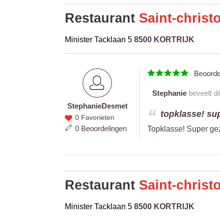
Restaurant
Saint-christ
Minister Tacklaan 5
8500 KORTRIJK
Beoord
Stephanie
beveelt di
Stephanie
Desmet
Stephanie
topklasse! supe
0 Favorieten
Desmet
0 Beoordelingen
Topklasse! Super geze
Restaurant
Saint-christ
Minister Tacklaan 5
8500 KORTRIJK