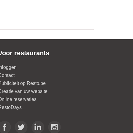
Voor restaurants
Inloggen
Contact
Publiciteit op Resto.be
Creatie van uw website
Online reservaties
RestoDays