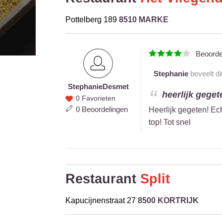
Pottelberg 189
8510 MARKE
Beoord
Stephanie
beveelt di
Stephanie
Desmet
Stephanie
heerlijk geget
0 Favorieten
Desmet
0 Beoordelingen
Heerlijk gegeten! Ec
top! Tot snel
Restaurant
Split
Kapucijnenstraat 27
8500 KORTRIJK