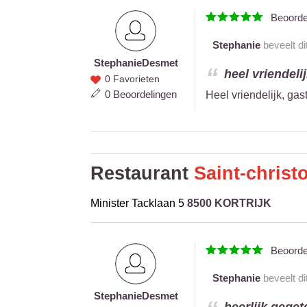
Beoord
Stephanie
beveelt di
Stephanie
Desmet
Stephanie
heel vriendelij
0 Favorieten
Desmet
0 Beoordelingen
Heel vriendelijk, gas
Restaurant
Saint-christ
Minister Tacklaan 5
8500 KORTRIJK
Beoord
Stephanie
beveelt di
Stephanie
Desmet
Stephanie