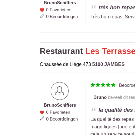
Bruno
Schiffers
Bruno
très bon repas
0 Favorieten
Schiffers
0 Beoordelingen
Très bon repas. Serv
Restaurant
Les Terrasse
Chaussée de Liège 473
5100 JAMBES
Beoord
Bruno
beveelt dit re
Bruno
Schiffers
Bruno
la qualité des
0 Favorieten
Schiffers
0 Beoordelingen
La qualité des repas 
magnifiques (une entr
cela un service sour