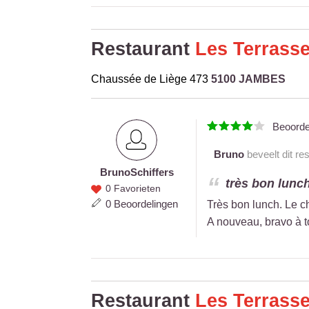
Restaurant
Les Terrasse
Chaussée de Liège 473
5100 JAMBES
Beoord
Bruno
beveelt dit re
Bruno
Schiffers
Bruno
très bon lunch
0 Favorieten
Schiffers
0 Beoordelingen
Très bon lunch. Le ch
A nouveau, bravo à tou
Restaurant
Les Terrasse