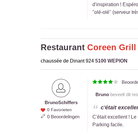
d'inspiration ! Espér
"olé-olé" (serveur trè
Restaurant
Coreen Grill
chaussée de Dinant 924
5100 WEPION
Beoord
Bruno
beveelt dit re
Bruno
Schiffers
Bruno
c'était excelle
0 Favorieten
Schiffers
0 Beoordelingen
C'était excellent ! Le
Parking facile.