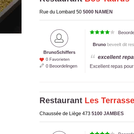
Rue du Lombard 50
5000 NAMEN
Beoord
Bruno
beveelt dit re
Bruno
Schiffers
Bruno
excellent repa
0 Favorieten
Schiffers
0 Beoordelingen
Excellent repas pour
Restaurant
Les Terrasse
Chaussée de Liège 473
5100 JAMBES