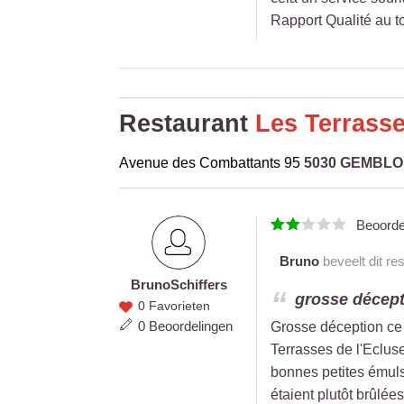
Rapport Qualité au to
Restaurant
Les Terrass
Avenue des Combattants 95
5030 GEMBL
Beoord
Bruno
beveelt dit re
Bruno
Schiffers
Bruno
grosse décept
0 Favorieten
Schiffers
0 Beoordelingen
Grosse déception ce 
Terrasses de l'Ecluse
bonnes petites émuls
étaient plutôt brûlé