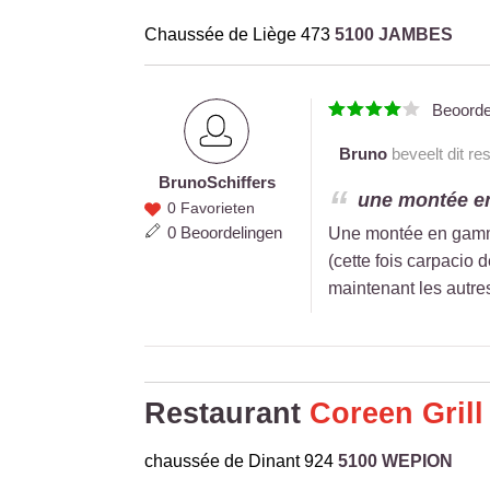
Chaussée de Liège 473
5100 JAMBES
Beoord
Bruno
beveelt dit re
Bruno
Schiffers
Bruno
une montée en
0 Favorieten
Schiffers
0 Beoordelingen
Une montée en gamme 
(cette fois carpacio
maintenant les autre
Restaurant
Coreen Grill
chaussée de Dinant 924
5100 WEPION