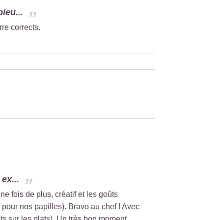
ieu...
re corrects.
ex...
 fois de plus, créatif et les goûts
 pour nos papilles). Bravo au chef ! Avec
s sur les plats). Un très bon moment.