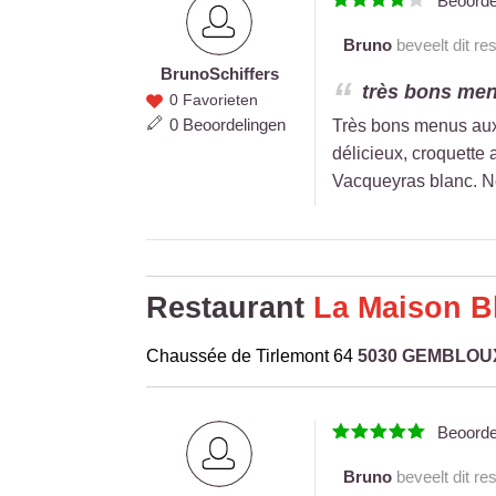
Beoord
Bruno
beveelt dit re
Bruno
Schiffers
Bruno
très bons men
0 Favorieten
Schiffers
0 Beoordelingen
Très bons menus aux 
délicieux, croquette
Vacqueyras blanc. No
Restaurant
La Maison B
Chaussée de Tirlemont 64
5030 GEMBLOU
Beoord
Bruno
beveelt dit re