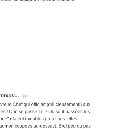
mblou...
 le Chef qui officiait (délicieusement!) aux
bes ! Que se passe-t-il ? Où sont passées les
e" étaient minables (trop fines, elles
e saumon coupées au-dessus). Bref peu ou pas