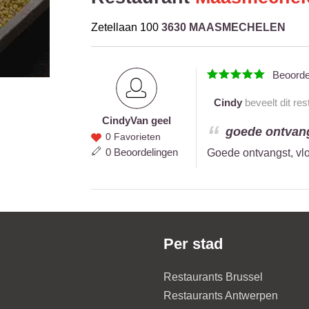
Zetellaan 100
3630 MAASMECHELEN
Beoord
Cindy
beveelt dit res
Cindy
Van geel
Cindy
goede ontvangs
0 Favorieten
Van
0 Beoordelingen
Goede ontvangst, vlo
geel
Per stad
Restaurants Brussel
Restaurants Antwerpen