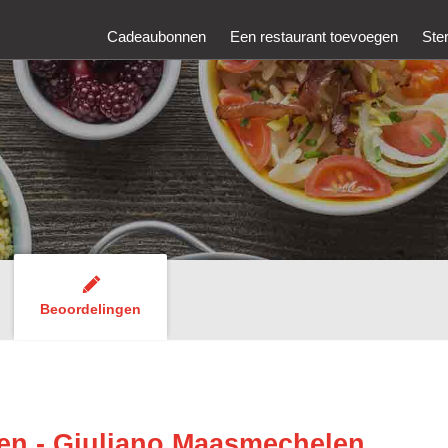
Cadeaubonnen
Een restaurant toevoegen
Ste
Beoordelingen
n - Giuliano Maasmechelen