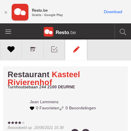
Resto.be
×
Download
Gratis - Google Play
Restaurant
Kasteel
Rivierenhof
Turnhoutsebaan 244
2100 DEURNE
Jean
Lemmens
0 Favorieten
0 Beoordelingen
Beoordeeld op
20/06/2021 15:38