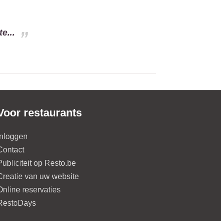
e...
Voor restaurants
Inloggen
Contact
Publiciteit op Resto.be
Creatie van uw website
Online reservaties
RestoDays