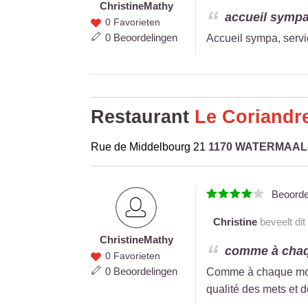
Christine
Mathy
Christine
accueil sympa,
0 Favorieten
Mathy
0 Beoordelingen
Accueil sympa, servi
Restaurant
Le Coriandr
Rue de Middelbourg 21
1170 WATERMAA
Beoord
Christine
beveelt dit
Christine
Mathy
Christine
comme à chaqu
0 Favorieten
Mathy
0 Beoordelingen
Comme à chaque mome
qualité des mets et d