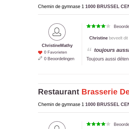
Chemin de gymnase 1
1000 BRUSSEL C
Beoord
Christine
beveelt dit
Christine
Mathy
Christine
toujours aussi
0 Favorieten
Mathy
0 Beoordelingen
Toujours aussi déten
Restaurant
Brasserie De
Chemin de gymnase 1
1000 BRUSSEL C
Beoord