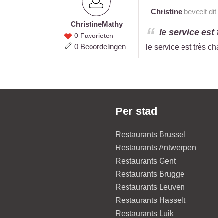
Christine
beveelt dit
Christine
Mathy
Christine
le service est
0 Favorieten
Mathy
0 Beoordelingen
le service est très c
Per stad
Restaurants Brussel
Restaurants Antwerpen
Restaurants Gent
Restaurants Brugge
Restaurants Leuven
Restaurants Hasselt
Restaurants Luik