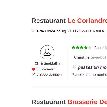
Restaurant
Le Coriandr
Rue de Middelbourg 21
1170 WATERMAA
Beoord
Christine
beveelt dit
Christine
Mathy
Christine
passez un mom
0 Favorieten
Mathy
0 Beoordelingen
Passez un moment ch
Restaurant
Brasserie De