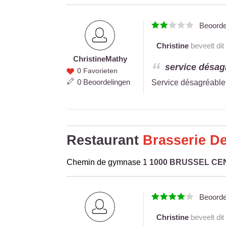
Beoord
Christine
beveelt dit
Christine
Mathy
Christine
service désagr
0 Favorieten
Mathy
0 Beoordelingen
Service désagréable 
Restaurant
Brasserie De
Chemin de gymnase 1
1000 BRUSSEL C
Beoord
Christine
beveelt dit