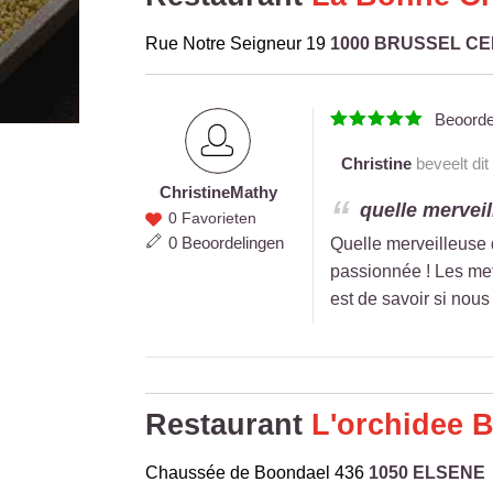
Rue Notre Seigneur 19
1000 BRUSSEL C
Beoord
Christine
beveelt dit
Christine
Mathy
Christine
quelle merveil
0 Favorieten
Mathy
0 Beoordelingen
Quelle merveilleuse 
passionnée ! Les met
est de savoir si nou
Restaurant
L'orchidee 
Chaussée de Boondael 436
1050 ELSENE