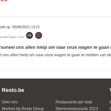
eeld op
05/06/2021 13:21
aurant aan voor:
ersoneel ons allen hielp om naar onze wagen te gaan t
el ons allen hielp om naar onze wagen te gaan te midden van d
Resto.be
Over ons
Restaurants per stad
Werken bij Resto Group
Sterrenrestaurants 2023