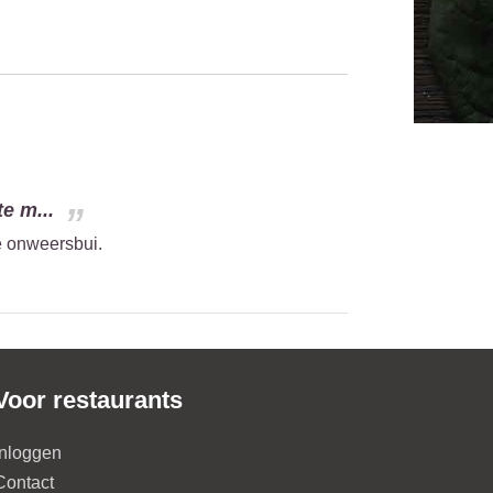
e m...
e onweersbui.
Voor restaurants
Inloggen
Contact