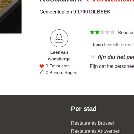
Gemeenteplein 9
1700 DILBEEK
Beoord
Leen
beveelt dit rest
Leen
Van
Leen
fijn dat het p
waesberge
Van
0 Favorieten
Fijn dat het persone
waesberge
0 Beoordelingen
Per stad
Restaurants Brussel
Restaurants Antwerpen