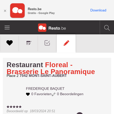
Resto.be
×
Download
Gratis - Google Play
Restaurant
Floreal -
Brasserie Le Panoramique
Place 2
7542 MONT-SAINT-AUBERT
FREDERIQUE
BAQUET
0 Favorieten
0 Beoordelingen
Beoordeeld op
18/03/2024 20:51