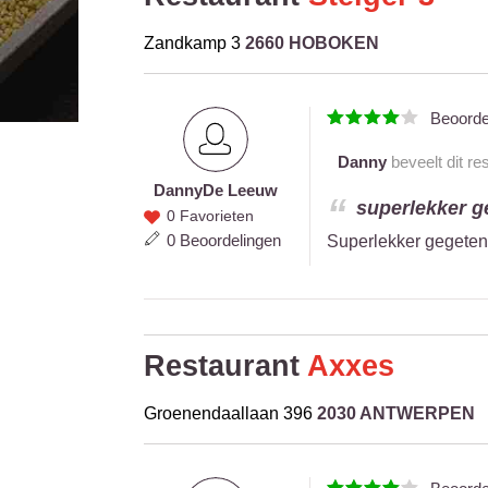
Zandkamp 3
2660 HOBOKEN
Beoord
Danny
beveelt dit re
Danny
De Leeuw
Danny
superlekker ge
0 Favorieten
De
0 Beoordelingen
Superlekker gegeten
Leeuw
Restaurant
Axxes
Groenendaallaan 396
2030 ANTWERPEN