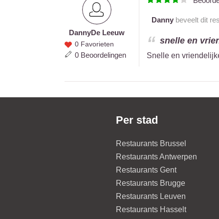
Beoord
Danny
beveelt dit re
Danny
De Leeuw
Danny
snelle en vrie
0 Favorieten
De
0 Beoordelingen
Snelle en vriendelij
Leeuw
Per stad
Restaurants Brussel
Restaurants Antwerpen
Restaurants Gent
Restaurants Brugge
Restaurants Leuven
Restaurants Hasselt