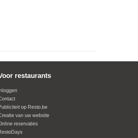
Voor restaurants
Inloggen
Contact
Publiciteit op Resto.be
Creatie van uw website
Online reservaties
RestoDays