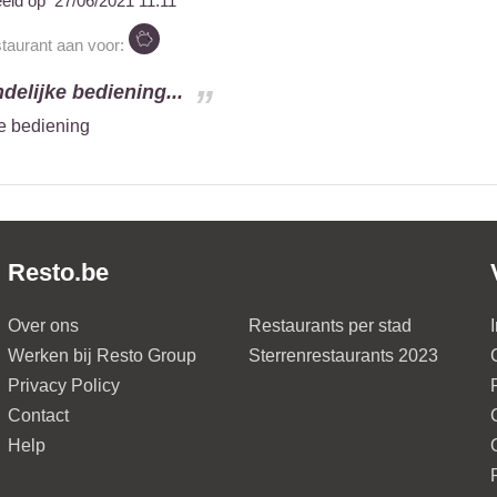
eeld op
27/06/2021 11:11
staurant aan voor:
ndelijke bediening...
ke bediening
Resto.be
Over ons
Restaurants per stad
Werken bij Resto Group
Sterrenrestaurants 2023
Privacy Policy
Contact
Help