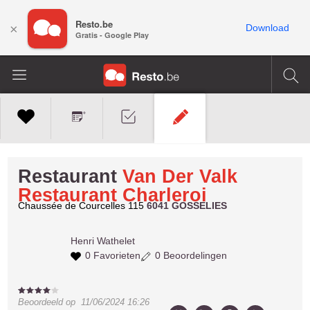
Resto.be
×
Download
Gratis - Google Play
Restaurant
Van Der Valk
Restaurant Charleroi
Chaussée de Courcelles 115
6041 GOSSELIES
Henri
Wathelet
0 Favorieten
0 Beoordelingen
Beoordeeld op
11/06/2024 16:26