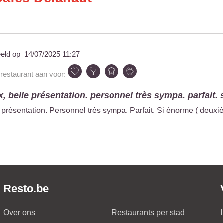
eeld op
14/07/2025 11:27
 restaurant aan voor:
x, belle présentation. personnel très sympa. parfait. s
le présentation. Personnel très sympa. Parfait. Si énorme ( deux
Resto.be
Over ons
Restaurants per stad