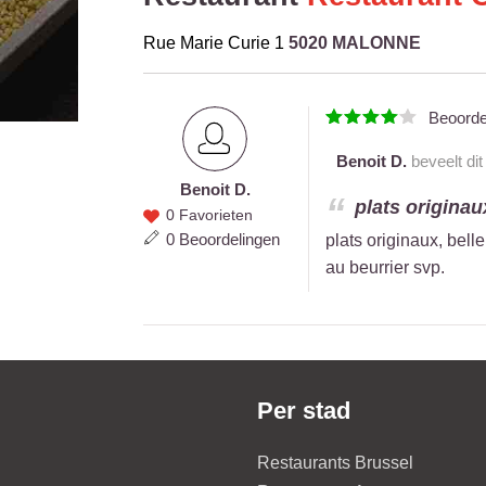
Rue Marie Curie 1
5020 MALONNE
Beoord
Benoit D.
beveelt dit
Benoit D.
Benoit
plats originau
0 Favorieten
D.
0 Beoordelingen
plats originaux, bel
au beurrier svp.
Per stad
Restaurants Brussel