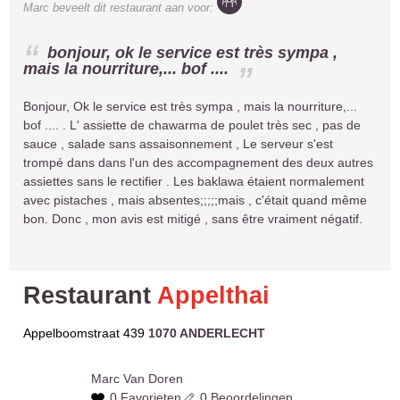
Marc
beveelt dit restaurant aan voor:
bonjour, ok le service est très sympa ,
mais la nourriture,... bof ....
Bonjour, Ok le service est très sympa , mais la nourriture,...
bof .... . L' assiette de chawarma de poulet très sec , pas de
sauce , salade sans assaisonnement , Le serveur s'est
trompé dans dans l'un des accompagnement des deux autres
assiettes sans le rectifier . Les baklawa étaient normalement
avec pistaches , mais absentes;;;;;mais , c'était quand même
bon. Donc , mon avis est mitigé , sans être vraiment négatif.
Restaurant
Appelthai
Appelboomstraat 439
1070 ANDERLECHT
Marc
Van Doren
0 Favorieten
0 Beoordelingen