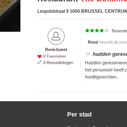
Leopoldstraat 9
1000 BRUSSEL CENTRU
Beoord
René
beveelt dit res
René
Juwet
René
hadden gerese
0 Favorieten
Juwet
0 Beoordelingen
Hadden gereserveerd 
het personeel heeft 
hoofdgerechten.
Per stad