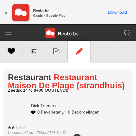
Resto.be
×
Download
Gratis - Google Play
Restaurant
Restaurant
Maison De Plage (strandhuis)
Zeedijk 147c
8400 OOSTENDE
Dick
Tremerie
0 Favorieten
0 Beoordelingen
Beoordeeld op
30/06/2024 10:30