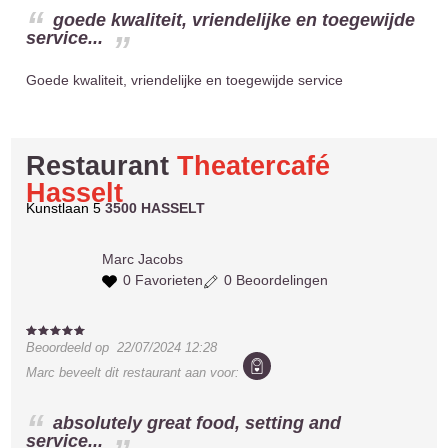
goede kwaliteit, vriendelijke en toegewijde
service...
Goede kwaliteit, vriendelijke en toegewijde service
Restaurant
Theatercafé
Hasselt
Kunstlaan 5
3500 HASSELT
Marc
Jacobs
0 Favorieten
0 Beoordelingen
Beoordeeld op
22/07/2024 12:28
Marc
beveelt dit restaurant aan voor:
absolutely great food, setting and
service...