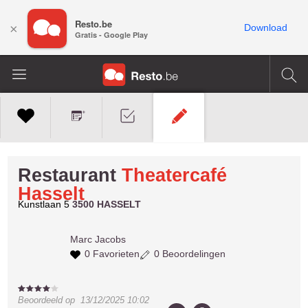
Resto.be
×
Download
Gratis - Google Play
Restaurant
Theatercafé
Hasselt
Kunstlaan 5
3500 HASSELT
Marc
Jacobs
0 Favorieten
0 Beoordelingen
Beoordeeld op
13/12/2025 10:02