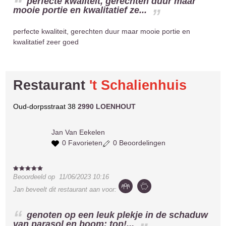
perfecte kwaliteit, gerechten duur maar
mooie portie en kwalitatief ze...
perfecte kwaliteit, gerechten duur maar mooie portie en
kwalitatief zeer goed
Restaurant
't Schalienhuis
Oud-dorpsstraat 38
2990 LOENHOUT
Jan
Van Eekelen
0 Favorieten
0 Beoordelingen
Beoordeeld op
11/06/2023 10:16
Jan
beveelt dit restaurant aan voor:
genoten op een leuk plekje in de schaduw
van parasol en boom; top!...