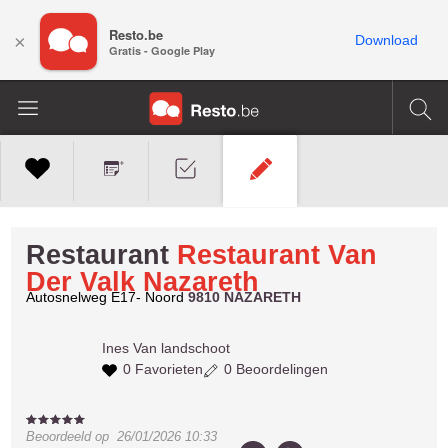
Resto.be
×
Download
Gratis - Google Play
Restaurant
Restaurant Van
Der Valk Nazareth
Autosnelweg E17- Noord
9810 NAZARETH
Ines
Van landschoot
0 Favorieten
0 Beoordelingen
Beoordeeld op
26/01/2026 10:33