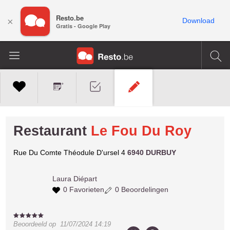
Resto.be
×
Download
Gratis - Google Play
Restaurant
Le Fou Du Roy
Rue Du Comte Théodule D'ursel 4
6940 DURBUY
Laura
Diépart
0 Favorieten
0 Beoordelingen
Beoordeeld op
11/07/2024 14:19