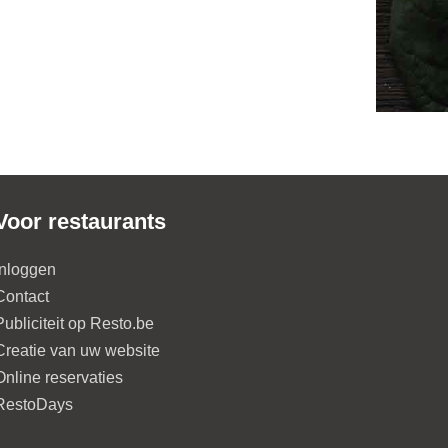
Voor restaurants
Inloggen
Contact
Publiciteit op Resto.be
Creatie van uw website
Online reservaties
RestoDays