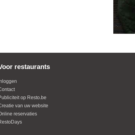
Voor restaurants
Inloggen
Contact
Publiciteit op Resto.be
Creatie van uw website
Online reservaties
RestoDays