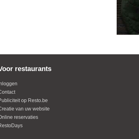
Voor restaurants
Inloggen
Contact
Publiciteit op Resto.be
Creatie van uw website
Online reservaties
RestoDays