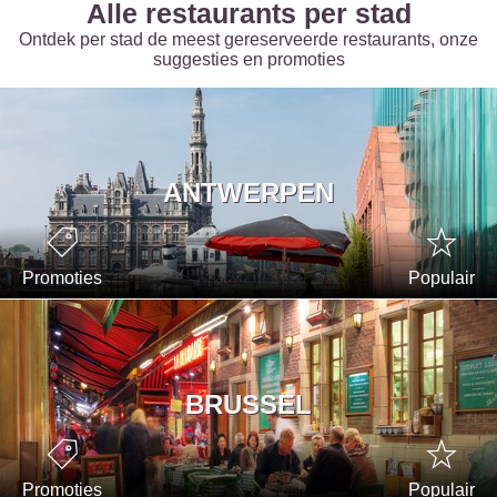
Alle restaurants per stad
Ontdek per stad de meest gereserveerde restaurants, onze
suggesties en promoties
ANTWERPEN
Promoties
Populair
BRUSSEL
Promoties
Populair