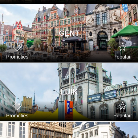
GENT
Promoties
Populair
LUIK
Promoties
Populair