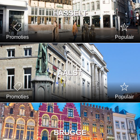
HASSELT
Promoties
Populair
AALST
Promoties
Populair
BRUGGE