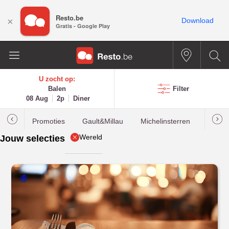
Resto.be
×
Download
Gratis - Google Play
U zocht op:
Balen
Filter
08 Aug
2p
Diner
Promoties
Gault&Millau
Michelinsterren
Meest
Wereld
Jouw selecties