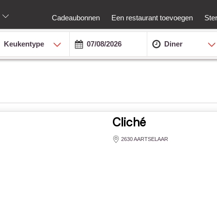
Cadeaubonnen
Een restaurant toevoegen
Ste
Keukentype
Diner
Cliché
2630 AARTSELAAR