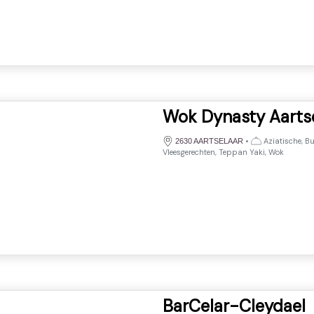
Wok Dynasty Aarts
•
Aziatische, Bu
2630 AARTSELAAR
Vleesgerechten, Teppan Yaki, Wok
BarCelar-Cleydael