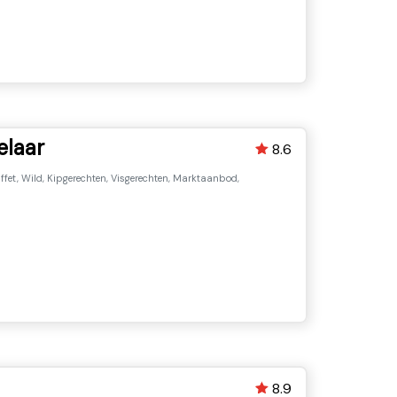
elaar
8.6
ffet, Wild, Kipgerechten, Visgerechten, Marktaanbod,
8.9