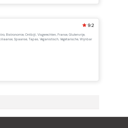
9.2
ro, Bistronomie, Ontbijt, Visgerechten, Franse, Glutenvrije,
iciliaanse, Spaanse, Tapas, Veganistisch, Vegetarische, Wijnbar