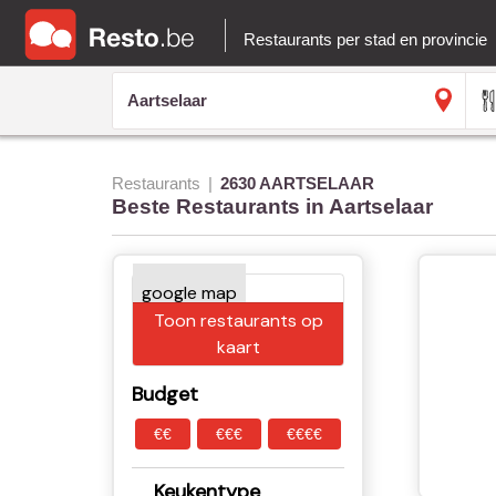
Restaurants per stad en provincie
Restaurants
2630 AARTSELAAR
Beste Restaurants in Aartselaar
Toon restaurants op
kaart
Budget
€€
€€€
€€€€
Keukentype