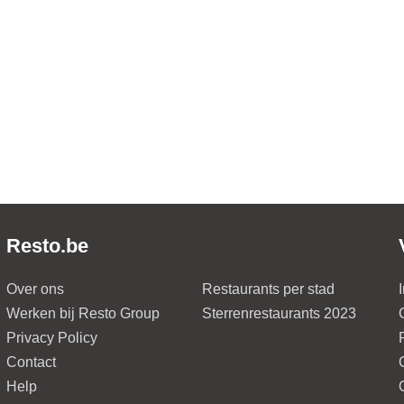
Resto.be
Over ons
Restaurants per stad
Werken bij Resto Group
Sterrenrestaurants 2023
Privacy Policy
Contact
Help