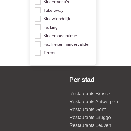
Kindermenu's
Take-away
Kindvriendelijk
Parking
Kinderspeelruimte
Faciliteiten mindervaliden
Terras
Per stad
Restaurants Brussel
Restaurants Antwerpen
Restaurants Gent
Restaurants Brugge
Restaurants Leuven