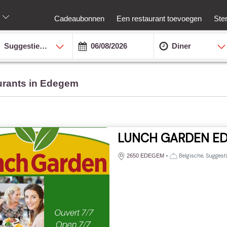
Cadeaubonnen
Een restaurant toevoegen
Ste
Suggesties van de week
Diner
urants in Edegem
LUNCH GARDEN E
•
Belgische, Suggesti
2650 EDEGEM