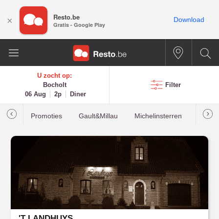
Resto.be
×
Download
Gratis - Google Play
U zocht op:
Bocholt
Filter
06 Aug
2p
Diner
Promoties
Gault&Millau
Michelinsterren
Meest
'T LANDHUYS