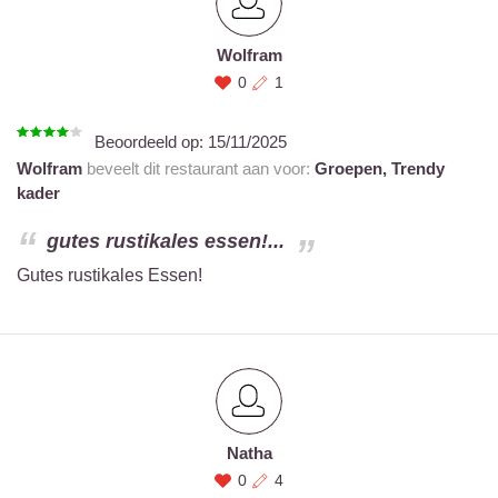
Wolfram
0
1
Beoordeeld op:
15/11/2025
Wolfram
beveelt dit restaurant aan voor:
Groepen,
Trendy
kader
gutes rustikales essen!...
Gutes rustikales Essen!
Natha
0
4