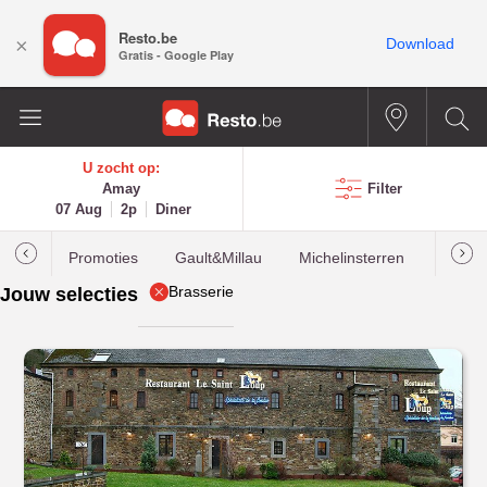
Resto.be
×
Download
Gratis - Google Play
U zocht op:
Amay
Filter
07 Aug
2p
Diner
Promoties
Gault&Millau
Michelinsterren
Meest
Brasserie
Jouw selecties