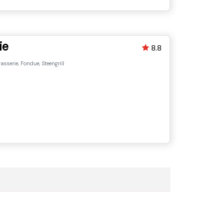
ie
8.8
sserie, Fondue, Steengrill