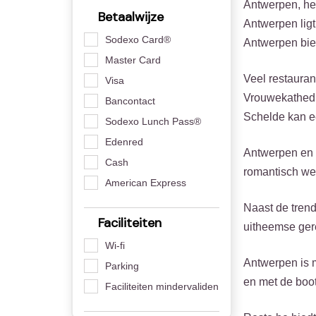
Antwerpen, he
Betaalwijze
Antwerpen lig
Sodexo Card®
Antwerpen bied
Master Card
Veel restaura
Visa
Vrouwekathedra
Bancontact
Schelde kan e
Sodexo Lunch Pass®
Edenred
Antwerpen en h
Cash
romantisch wee
American Express
Naast de trend
Faciliteiten
uitheemse gere
Wi-fi
Antwerpen is m
Parking
en met de boo
Faciliteiten mindervaliden