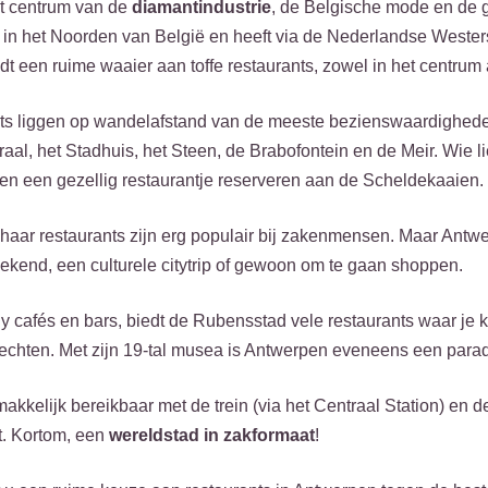
t centrum van de
diamantindustrie
, de Belgische mode en de 
t in het Noorden van België en heeft via de Nederlandse Weste
t een ruime waaier aan toffe restaurants, zowel in het centrum
nts liggen op wandelafstand van de meeste bezienswaardighede
al, het Stadhuis, het Steen, de Brabofontein en de Meir. Wie lie
en een gezellig restaurantje reserveren aan de Scheldekaaien.
aar restaurants zijn erg populair bij zakenmensen. Maar Antwe
kend, een culturele citytrip of gewoon om te gaan shoppen.
y cafés en bars, biedt de Rubensstad vele restaurants waar je 
chten. Met zijn 19-tal musea is Antwerpen eveneens een paradij
akkelijk bereikbaar met de trein (via het Centraal Station) en
t. Kortom, een
wereldstad in zakformaat
!