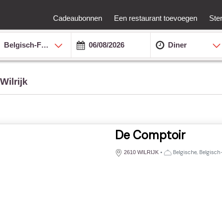
Cadeaubonnen
Een restaurant toevoegen
Ste
Belgisch-Franse
Diner
Wilrijk
De Comptoir
•
Belgische, Belgisch-
2610 WILRIJK