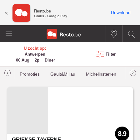
Resto.be
×
Download
Gratis - Google Play
U zocht op:
Antwerpen
Filter
06 Aug
2p
Diner
Promoties
Gault&Millau
Michelinsterren
Meest
8.9
GRIEKSE TAVERNE