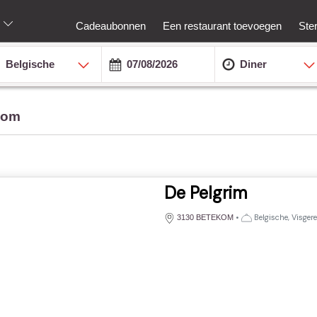
Cadeaubonnen
Een restaurant toevoegen
Ste
Belgische
Diner
kom
De Pelgrim
•
Belgische, Visger
3130 BETEKOM