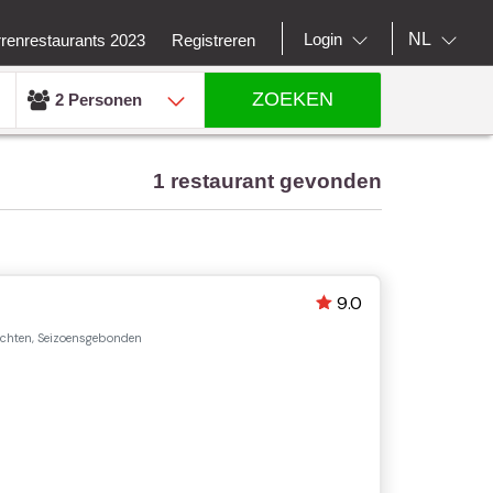
NL
Login
rrenrestaurants 2023
Registreren
ZOEKEN
2 Personen
1 restaurant gevonden
9.0
echten, Seizoensgebonden