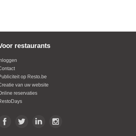
Voor restaurants
Inloggen
Contact
Publiciteit op Resto.be
Creatie van uw website
Online reservaties
RestoDays