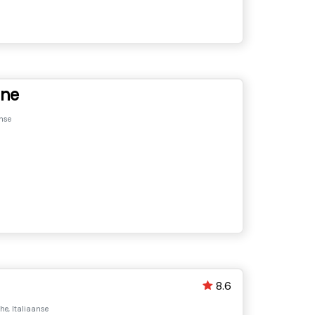
ine
nse
8.6
he, Italiaanse