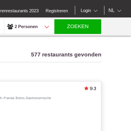
NL
Login
rrenrestaurants 2023
Registreren
ZOEKEN
2 Personen
577 restaurants gevonden
9.3
h-Franse, Bistro, Gastronomische