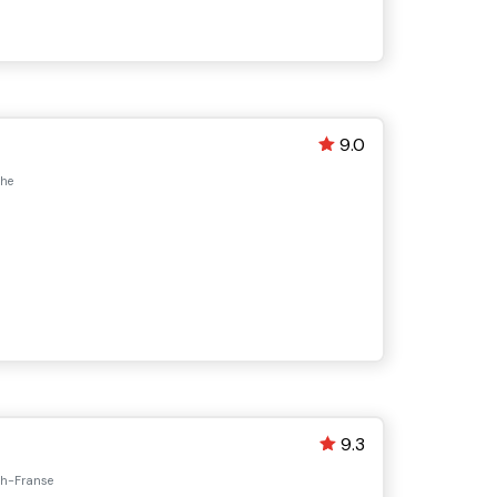
9.0
che
9.3
ch-Franse