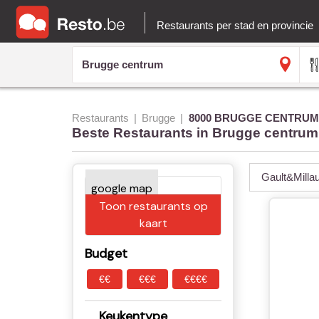
Restaurants per stad en provincie
Restaurants
Brugge
8000 BRUGGE CENTRUM
Beste Restaurants in Brugge centrum
Gault&Milla
Toon restaurants op
kaart
Budget
€€
€€€
€€€€
Keukentype