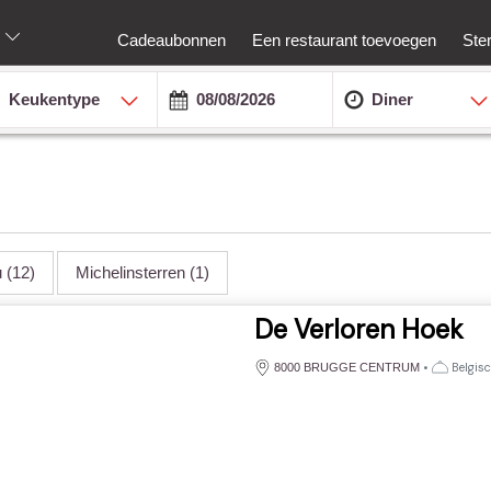
Cadeaubonnen
Een restaurant toevoegen
Ste
Keukentype
Diner
u
(12)
Michelinsterren
(1)
De Verloren Hoek
•
Belgisc
8000 BRUGGE CENTRUM