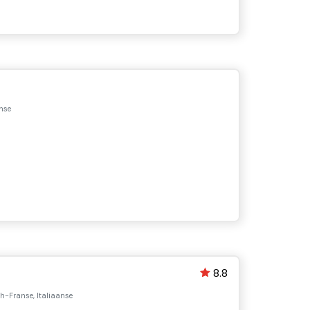
nse
8.8
h-Franse, Italiaanse