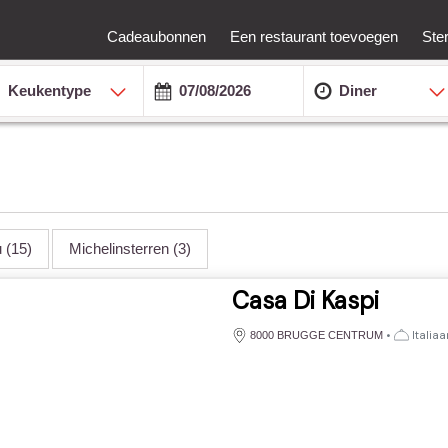
Cadeaubonnen
Een restaurant toevoegen
Ste
Keukentype
Diner
u
(15)
Michelinsterren
(3)
Casa Di Kaspi
•
Italiaa
8000 BRUGGE CENTRUM