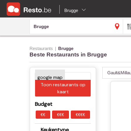
Brugge
Restaurants
Brugge
Beste Restaurants in Brugge
Gault&Milla
Toon restaurants op
kaart
Budget
€€
€€€
€€€€
Keukentype