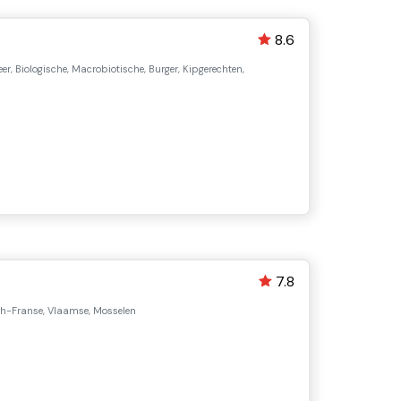
8.6
Beer, Biologische, Macrobiotische, Burger, Kipgerechten,
7.8
ch-Franse, Vlaamse, Mosselen