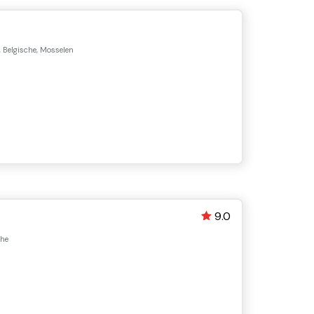
 Belgische, Mosselen
9.0
che