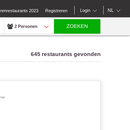
NL
Login
rrenrestaurants 2023
Registreren
ZOEKEN
2 Personen
645 restaurants gevonden
nse