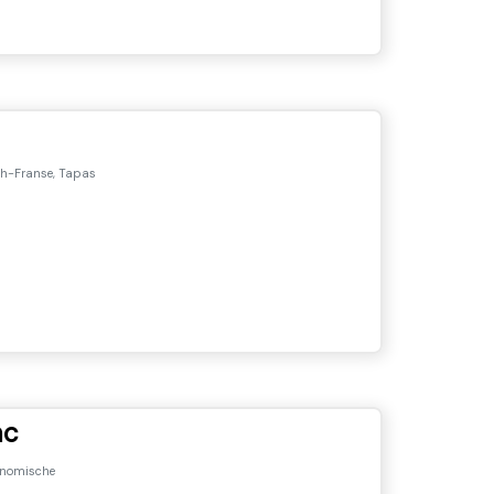
ch-Franse, Tapas
ac
nomische