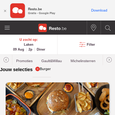
Resto.be
×
Download
Gratis - Google Play
U zocht op:
Laken
Filter
09 Aug
2p
Diner
Promoties
Gault&Millau
Michelinsterren
Meest
Burger
Jouw selecties