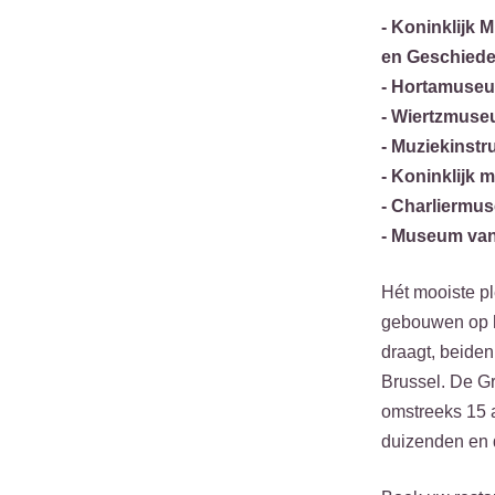
- Koninklijk
en Geschiede
- Hortamuse
- Wiertzmus
- Muziekins
- Koninklijk
- Charliermu
- Museum van
Hét mooiste pl
gebouwen op h
draagt, beiden
Brussel. De Gr
omstreeks 15 a
duizenden en d