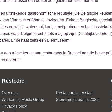
urant in Brussel een beleef een gastronomisch moment!
een uitstekende gastronomische reputatie. De Belgische keuken
 van Vlaamse en Waalse invloeden. Enkele Belgische specialite
itjes en witlof, waterzooi, konijn met pruimen en het klassiek
 bier, waar België terecht trots mag op zijn. De talrijke soorten
cafés. Er bestaat zelfs een Biermuseum!
 u een ruime keuze aan restaurants in Brussel aan de beste prijz
 reserveren!
Resto.be
Over ons
Restaurants per stad
Werken bij Resto Group
Sterrenrestaurants 2023
Privacy Policy