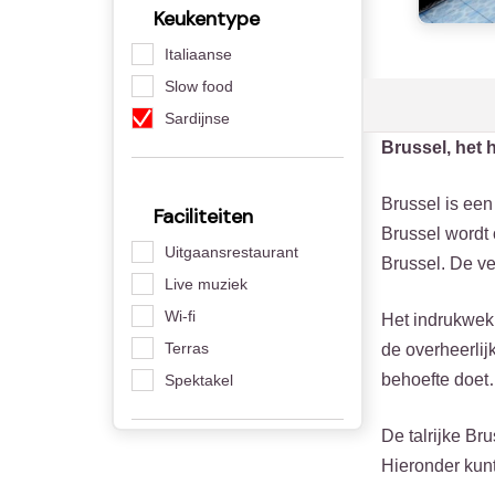
Keukentype
Italiaanse
Slow food
Sardijnse
Brussel, het 
Brussel is een 
Faciliteiten
Brussel wordt 
Uitgaansrestaurant
Brussel. De v
Live muziek
Wi-fi
Het indrukwekk
Terras
de overheerlij
behoefte doe
Spektakel
De talrijke Br
Hieronder kunt