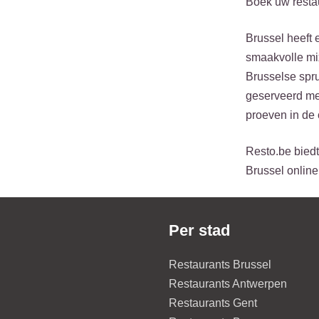
Boek uw resta
Brussel heeft 
smaakvolle mix
Brusselse spru
geserveerd met
proeven in de 
Resto.be biedt
Brussel online
Per stad
Restaurants Brussel
Restaurants Antwerpen
Restaurants Gent