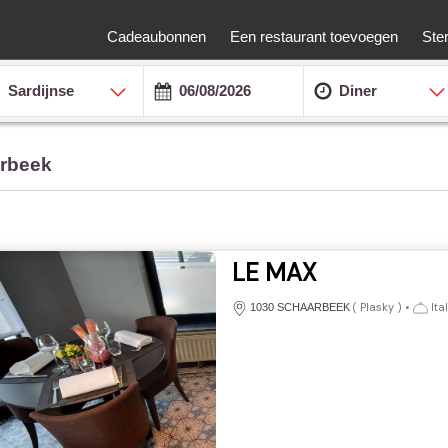
Cadeaubonnen
Een restaurant toevoegen
Ste
Sardijnse
Diner
arbeek
LE MAX
(
Plasky
)
•
Ital
1030 SCHAARBEEK