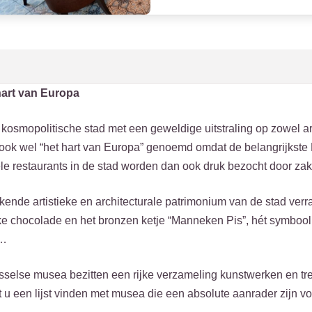
hart van Europa
kosmopolitische stad met een geweldige uitstraling op zowel artist
ook wel “het hart van Europa” genoemd omdat de belangrijkste 
ele restaurants in de stad worden dan ook druk bezocht door z
ende artistieke en architecturale patrimonium van de stad verra
ke chocolade en het bronzen ketje “Manneken Pis”, hét symbool v
t…
usselse musea bezitten een rijke verzameling kunstwerken en tr
 u een lijst vinden met musea die een absolute aanrader zijn v