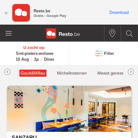
Resto.be
×
Download
Gratis - Google Play
U zocht op:
Sint-pieters-woluwe
Filter
10 Aug
2p
Diner
oties
Gault&Millau
Michelinsterren
Meest gereserveerd
SANZARU