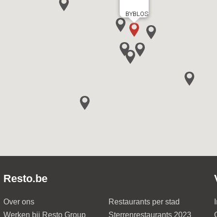
BYBLOS
Resto.be
Over ons
Restaurants per stad
Werken bij Resto Group
Sterrenrestaurants 2023