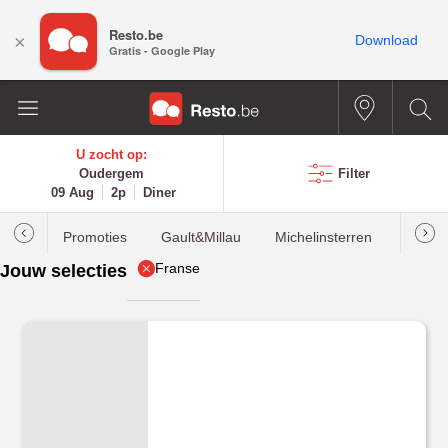
Resto.be
×
Download
Gratis - Google Play
U zocht op:
Oudergem
Filter
09 Aug
2p
Diner
Promoties
Gault&Millau
Michelinsterren
Meest
Franse
Jouw selecties