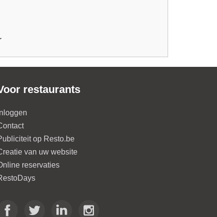
Voor restaurants
Inloggen
Contact
Publiciteit op Resto.be
Creatie van uw website
Online reservaties
RestoDays