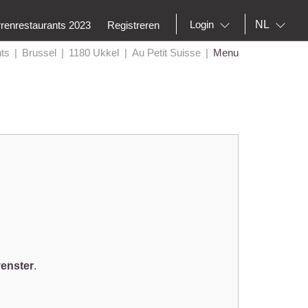
NL
Login
rrenrestaurants 2023
Registreren
ts
Brussel
1180 Ukkel
Au Petit Suisse
Menu
venster
.