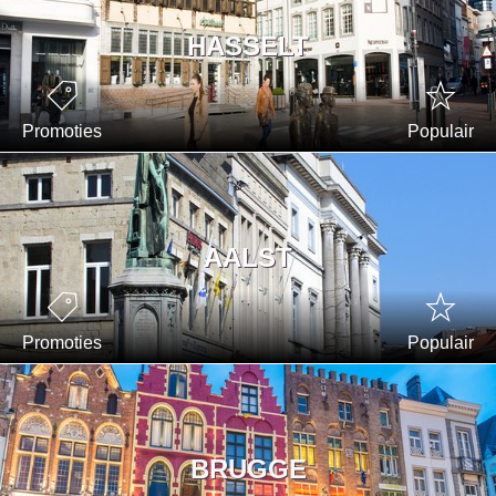
HASSELT
Promoties
Populair
AALST
Promoties
Populair
BRUGGE