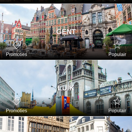
GENT
Promoties
Populair
LUIK
Promoties
Populair