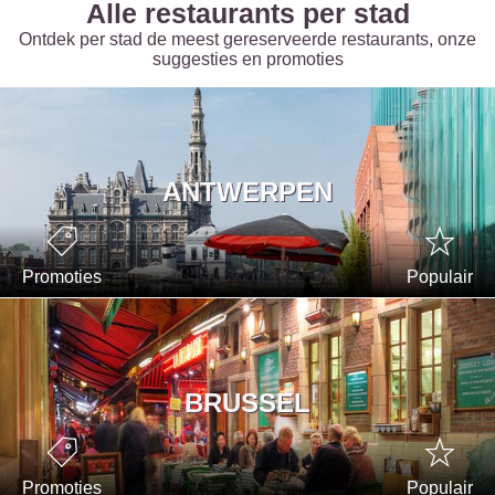
Alle restaurants per stad
Ontdek per stad de meest gereserveerde restaurants, onze
suggesties en promoties
ANTWERPEN
Promoties
Populair
BRUSSEL
Promoties
Populair