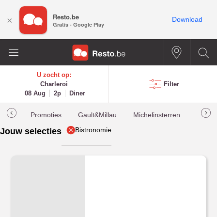
Resto.be
×
Download
Gratis - Google Play
U zocht op:
Charleroi
Filter
08 Aug
2p
Diner
Promoties
Gault&Millau
Michelinsterren
Meest
Bistronomie
Jouw selecties