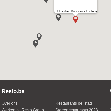
Il Pastaio Ristorante Enoteca
Resto.be
Over ons
Restaurants per stad
Werken bij Resto Group
Sterrenrestaurants 2023