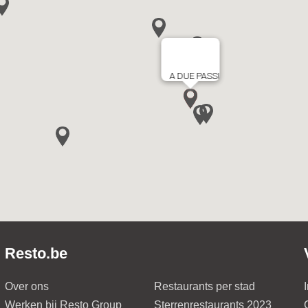
A DUE PASSI
Resto.be
Over ons
Restaurants per stad
Werken bij Resto Group
Sterrenrestaurants 2023