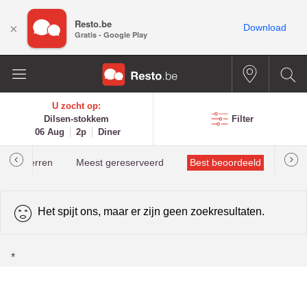
Resto.be
×
Download
Gratis - Google Play
U zocht op:
Dilsen-stokkem
Filter
06 Aug
2p
Diner
helinsterren
Meest gereserveerd
Best beoordeeld
Het spijt ons, maar er zijn geen zoekresultaten.
*