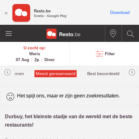
Resto.be
×
Download
Gratis - Google Play
U zocht op:
Weris
Filter
07 Aug
2p
Diner
helinsterren
Meest gereserveerd
Best beoordeeld
Het spijt ons, maar er zijn geen zoekresultaten.
Durbuy, het kleinste stadje van de wereld met de beste
restaurants!