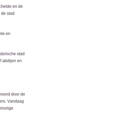
chelde en de
 de stad
ele en
torische stad
f abdijen en
ewoond door de
mers. Vandaag
treurige