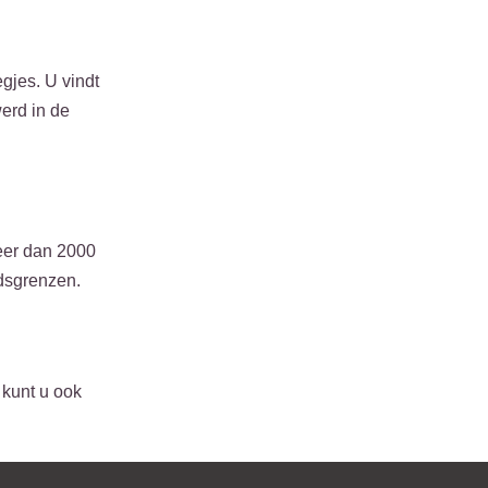
egjes. U vindt
werd in de
eer dan 2000
adsgrenzen.
 kunt u ook