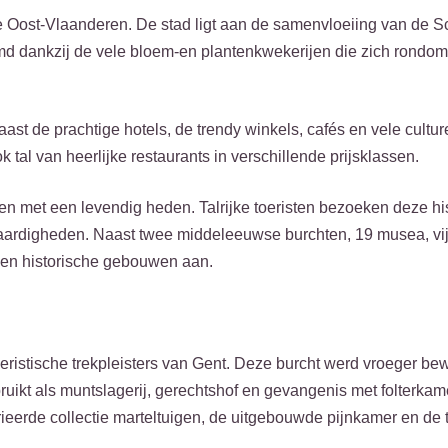
e Oost-Vlaanderen. De stad ligt aan de samenvloeiing van de S
 dankzij de vele bloem-en plantenkwekerijen die zich rondom
st de prachtige hotels, de trendy winkels, cafés en vele cultur
 tal van heerlijke restaurants in verschillende prijsklassen.
 met een levendig heden. Talrijke toeristen bezoeken deze his
swaardigheden. Naast twee middeleeuwse burchten, 19 musea, vij
en en historische gebouwen aan.
oeristische trekpleisters van Gent. Deze burcht werd vroeger b
ikt als muntslagerij, gerechtshof en gevangenis met folterka
ieerde collectie marteltuigen, de uitgebouwde pijnkamer en de 