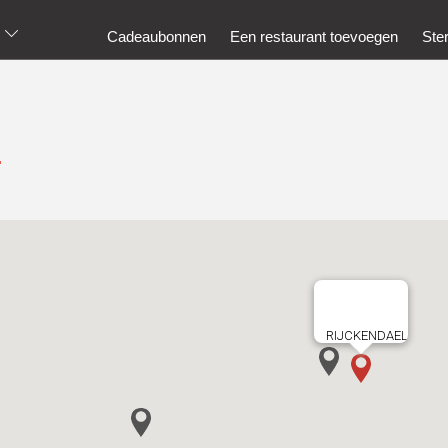
Cadeaubonnen
Een restaurant toevoegen
Ste
l
RIJCKENDAEL