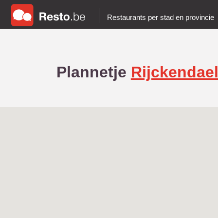
Restaurants per stad en provincie
Plannetje
Rijckendae