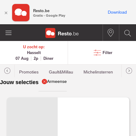
Resto.be
×
Download
Gratis - Google Play
U zocht op:
Hasselt
Filter
07 Aug
2p
Diner
Promoties
Gault&Millau
Michelinsterren
Meest
Armeense
Jouw selecties