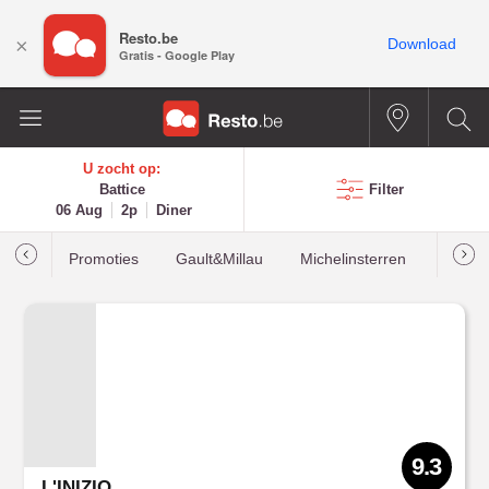
Resto.be
×
Download
Gratis - Google Play
U zocht op:
Battice
Filter
06 Aug
2p
Diner
Promoties
Gault&Millau
Michelinsterren
Meest
9.3
L'INIZIO